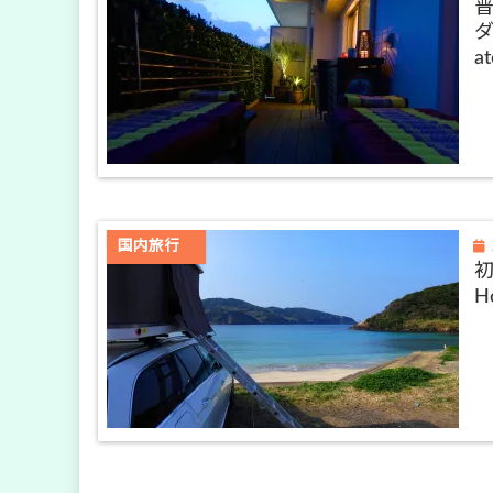
ダ
at
国内旅行
Ho