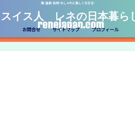
海! 温泉! 自然! おしゃれに楽しく生きる!
スイス人 レネの日本暮ら
renejapan.com
お問合せ
サイトマップ
プロフィール