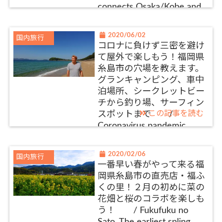
connects Osaka/Kobe and
Fukuoka
2020/06/02
国内旅行
コロナに負けず三密を避け
て屋外で楽しもう！福岡県
糸島市の穴場を教えます。
グランキャンピング、車中
泊場所、シークレットビー
チから釣り場、サーフィン
この記事を読む
スポットまで /
Coronavirus pandemic
survival plan! Enjoy the
outdoors at the secret
2020/02/06
国内旅行
places in Itoshima
一番早い春がやって来る福
City,Fukuoka – Grand
岡県糸島市の直売店・福ふ
camping, spend a night in
くの里！２月の初めに菜の
the car, enjoy fishing and
花畑と桜のコラボを楽しも
surfing, secret beach
う！ / Fukufuku no