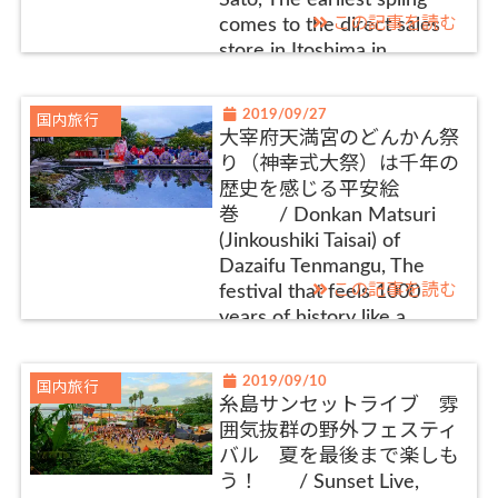
Sato, The earliest spling
この記事を読む
comes to the direct sales
store in Itoshima in
Fukuoka! Enjoy the
collaboration of rape fields
2019/09/27
国内旅行
and cherry blossoms in
大宰府天満宮のどんかん祭
February
り（神幸式大祭）は千年の
歴史を感じる平安絵
巻 / Donkan Matsuri
(Jinkoushiki Taisai) of
Dazaifu Tenmangu, The
この記事を読む
festival that feels 1000
years of history like a
picture of the Heian period
2019/09/10
国内旅行
糸島サンセットライブ 雰
囲気抜群の野外フェスティ
バル 夏を最後まで楽しも
う！ / Sunset Live,