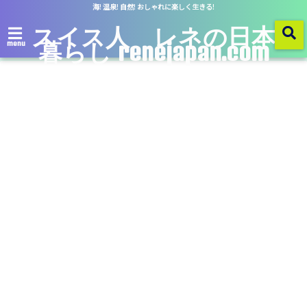
海! 温泉! 自然! おしゃれに楽しく生きる!
スイス人 レネの日本
暮らし renejapan.com
menu