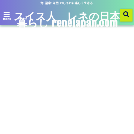
海! 温泉! 自然! おしゃれに楽しく生きる!
スイス人 レネの日本
暮らし renejapan.com
menu