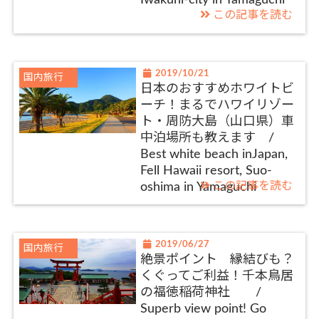
Iwakuni-city in Yamaguchi
この記事を読む
2019/10/21
国内旅行
日本のおすすめホワイトビ
ーチ！まるでハワイリゾー
ト・周防大島（山口県）車
中泊場所も教えます /
Best white beach inJapan,
Fell Hawaii resort, Suo-
この記事を読む
oshima in Yamaguchi
2019/06/27
国内旅行
絶景ポイント 縁結びも？
くぐってご利益！千本鳥居
の福徳稲荷神社 /
Superb view point! Go