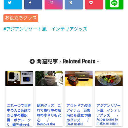
お役立ちグッズ
アジアンリゾート風 インテリアグッズ
Related Posts
関連記事 -
-
これ一つで世界
便利グッズ こ
アウトドア必須
アジアンリゾー
中の人と会話で
れで旅行中の植
アイテム 災害
ト風 インテリ
きる夢の翻訳
物の水やりも安
時にも役立つ勧
アグッズ /
Accessories to
機！ポケトーク
心 /
めグッズ /
make an asian
Remove the
Best useful
S 観光地の外
resort style