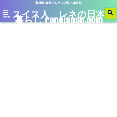
海! 温泉! 自然! おしゃれに楽しく生きる!
スイス人 レネの日本
暮らし renejapan.com
menu