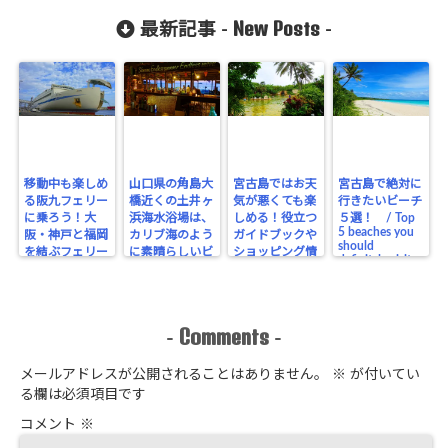
anxiety! How
goods for the
国人対策でも海
interior
give water the
outdoors & the
New Posts
外出張でも大活
最新記事 -
-
plants? If you
disaster
躍 / With
travel
emergency
this great
translator
POCKETALK S,
you can talk to
people from all
over the world!
Very useful for
foreign tourists
and overseas
business trips
移動中も楽しめ
山口県の角島大
宮古島ではお天
宮古島で絶対に
る阪九フェリー
橋近くの土井ヶ
気が悪くても楽
行きたいビーチ
に乗ろう！大
浜海水浴場は、
しめる！役立つ
５選！ / Top
5 beaches you
阪・神戸と福岡
カリブ海のよう
ガイドブックや
should
を結ぶフェリー
に素晴らしいビ
ショッピング情
definitely visit
をご紹介しま
ーチ！ /
報・コスパ最高
on Miyakojima
Doigahama
す / Let’s get
のホテル /
Beach near
on the Hankyu
Enjoy
Tsunoshima
Ferry, which
Miyakojima
Bridge in
you can enjoy
even if the
Comments
-
-
Yamaguchi is a
while traveling!
weather is bad!
wonderful
The Ferry that
Useful
beach just like
connects
guidebooks &
メールアドレスが公開されることはありません。
※
が付いてい
in Caribbean!
Osaka/Kobe
Shopping
る欄は必須項目です
and Fukuoka
information!
Cozy hotel with
コメント
※
the best cost
performance