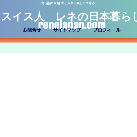
海! 温泉! 自然! おしゃれに楽しく生きる!
スイス人 レネの日本暮ら
renejapan.com
お問合せ
サイトマップ
プロフィール