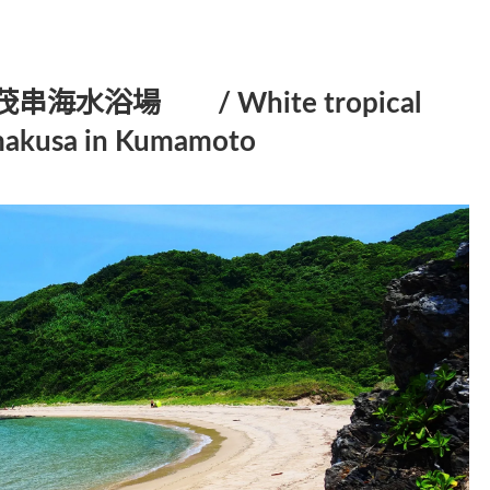
水浴場 / White tropical
makusa in Kumamoto