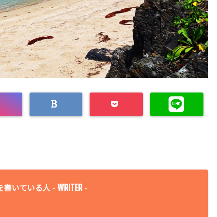
WRITER
を書いている人 -
-