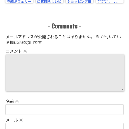
should
を結ぶフェリー
に素晴らしいビ
ショッピング情
definitely visit
をご紹介しま
ーチ！ /
報・コスパ最高
on Miyakojima
Doigahama
す / Let’s get
のホテル /
Beach near
on the Hankyu
Enjoy
Tsunoshima
Ferry, which
Miyakojima
Bridge in
you can enjoy
even if the
Comments
-
-
Yamaguchi is a
while traveling!
weather is bad!
wonderful
The Ferry that
Useful
beach just like
connects
guidebooks &
メールアドレスが公開されることはありません。
※
が付いてい
in Caribbean!
Osaka/Kobe
Shopping
る欄は必須項目です
and Fukuoka
information!
Cozy hotel with
コメント
※
the best cost
performance
名前
※
メール
※