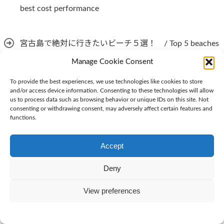
best cost performance
宮古島で絶対に行きたいビーチ５選！ / Top 5 beaches
Manage Cookie Consent
you should definitely visit on Miyakojima
To provide the best experiences, we use technologies like cookies to store
and/or access device information. Consenting to these technologies will allow
ヨーロッパの街並みで過ごそう！ハウステンボスのホ
us to process data such as browsing behavior or unique IDs on this site. Not
consenting or withdrawing consent, may adversely affect certain features and
functions.
テルヨーロッパは海外旅行気分が味わえる最上級ホテ
ル / It’s like staying in a European city! The best hotel
Accept
in Huis Ten Bosch is Hotel Europe
Deny
View preferences
アーカイブ