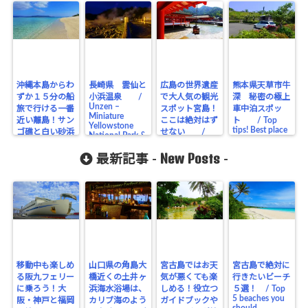
沖縄本島からわ
長崎県 雲仙と
広島の世界遺産
熊本県天草市牛
ずか１５分の船
小浜温泉 /
で大人気の観光
深 秘密の極上
Unzen –
旅で行ける一番
スポット宮島！
車中泊スポッ
Miniature
近い離島！サン
ここは絶対はず
ト / Top
Yellowstone
tips! Best place
ゴ礁と白い砂浜
せない /
National Park &
for free
World Heritage
が美しい水納島
Obama hot
overnight with
– Miyajima in
spring
New Posts
（みんなじ
最新記事 -
-
car roof tent –
Hiroshima,
ま） / Only
Ushibuka Park,
Absolutely a
15 minutes by
Amakusa in
popular tourist
boat! Beautiful
Kumamoto
spot for
small island
foreigners
closest to the
main island of
Okinawa,
Minnna-Island
with coral reefs
and white
sandy beach
移動中も楽しめ
山口県の角島大
宮古島ではお天
宮古島で絶対に
る阪九フェリー
橋近くの土井ヶ
気が悪くても楽
行きたいビーチ
に乗ろう！大
浜海水浴場は、
しめる！役立つ
５選！ / Top
5 beaches you
阪・神戸と福岡
カリブ海のよう
ガイドブックや