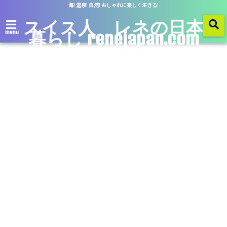
海! 温泉! 自然! おしゃれに楽しく生きる!
スイス人 レネの日本
暮らし renejapan.com
menu