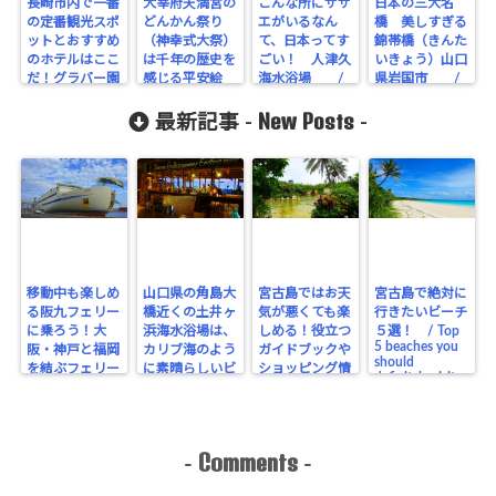
長崎市内で一番
大宰府天満宮の
こんな所にサザ
日本の三大名
の定番観光スポ
どんかん祭り
エがいるなん
橋 美しすぎる
ットとおすすめ
（神幸式大祭）
て、日本ってす
錦帯橋（きんた
のホテルはここ
は千年の歴史を
ごい！ 人津久
いきょう）山口
だ！グラバー園
感じる平安絵
海水浴場 /
県岩国市 /
Wonderful
Kintaikyo, one
周辺とANAクラ
巻 /
Japanese
of the most
Donkan Matsuri
New Posts
ウンホテル長崎
最新記事 -
-
nature!
beatiful bridges
(Jinkoushiki
グラバーヒ
Hitotsuku-
in Japan!
Taisai) of
ル / The best
beach in
Iwakuni-city in
Dazaifu
sightseeing spot
Nagasaki
Yamaguchi
Tenmangu, The
&
festival that
recommended
feels 1000 years
hotel in
of history like a
nagasaki city!
picture of the
Around Glover
Heian period
Garden & ANA
Crowne Plaza
Nagasaki
移動中も楽しめ
山口県の角島大
宮古島ではお天
宮古島で絶対に
Gloverhill
る阪九フェリー
橋近くの土井ヶ
気が悪くても楽
行きたいビーチ
に乗ろう！大
浜海水浴場は、
しめる！役立つ
５選！ / Top
5 beaches you
阪・神戸と福岡
カリブ海のよう
ガイドブックや
should
を結ぶフェリー
に素晴らしいビ
ショッピング情
definitely visit
をご紹介しま
ーチ！ /
報・コスパ最高
on Miyakojima
Doigahama
す / Let’s get
のホテル /
Beach near
on the Hankyu
Enjoy
Tsunoshima
Ferry, which
Miyakojima
Bridge in
you can enjoy
even if the
Comments
-
-
Yamaguchi is a
while traveling!
weather is bad!
wonderful
The Ferry that
Useful
beach just like