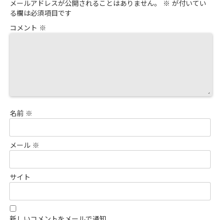
connects
guidebooks &
メールアドレスが公開されることはありません。
※
が付いてい
in Caribbean!
Osaka/Kobe
Shopping
る欄は必須項目です
and Fukuoka
information!
Cozy hotel with
コメント
※
the best cost
performance
名前
※
メール
※
サイト
新しいコメントをメールで通知