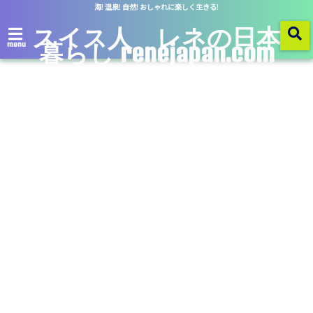
海! 温泉! 自然! おしゃれに楽しく生きる!
スイス人 レネの日本
暮らし renejapan.com
menu