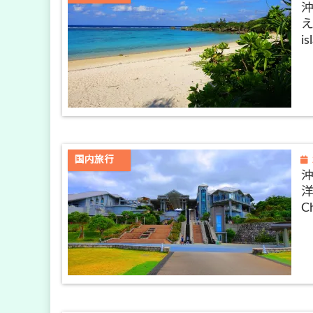
え
is
国内旅行
洋
C