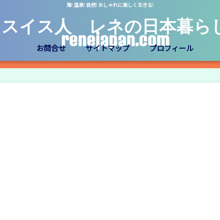
海! 温泉! 自然! おしゃれに楽しく生きる!
スイス人 レネの日本暮ら
renejapan.com
お問合せ
サイトマップ
プロフィール