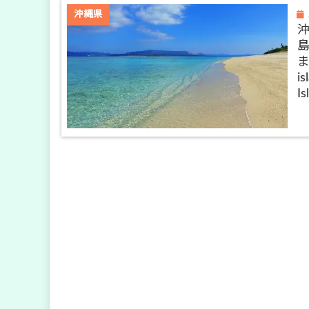
沖縄県
ま）
is
I